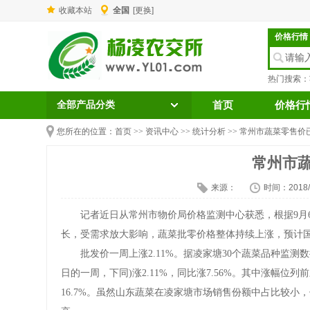
收藏本站
全国
[更换]
价格行情
热门搜索：
全部产品分类
首页
价格行
您所在的位置：
首页
>>
资讯中心
>>
统计分析
>> 常州市蔬菜零售价
常州市
来源：
时间：2018/9
记者近日从常州市物价局价格监测中心获悉，根据9月6
长，受需求放大影响，蔬菜批零价格整体持续上涨，预计
批发价一周上涨2.11%。据凌家塘30个蔬菜品种监测数据显
日的一周，下同)涨2.11%，同比涨7.56%。其中涨幅位列前三
16.7%。虽然山东蔬菜在凌家塘市场销售份额中占比较