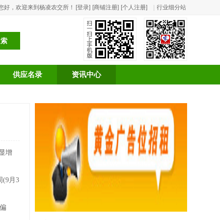
您好，欢迎来到杨凌农交所！
[登录]
[商铺注册]
[个人注册]
|
行业细分站
供应名录
资讯中心
显增
(9月3
偏