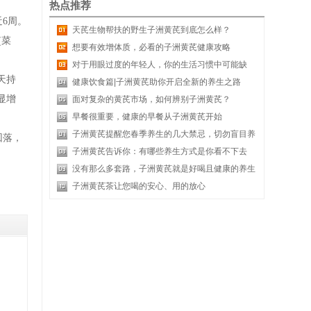
热点推荐
6周。
天芪生物帮扶的野生子洲黄芪到底怎么样？
(菜
想要有效增体质，必看的子洲黄芪健康攻略
对于用眼过度的年轻人，你的生活习惯中可能缺
天持
个“它”
健康饮食篇|子洲黄芪助你开启全新的养生之路
显增
面对复杂的黄芪市场，如何辨别子洲黄芪？
早餐很重要，健康的早餐从子洲黄芪开始
子洲黄芪提醒您春季养生的几大禁忌，切勿盲目养
回落，
生
子洲黄芪告诉你：有哪些养生方式是你看不下去
的？
没有那么多套路，子洲黄芪就是好喝且健康的养生
茶
子洲黄芪茶让您喝的安心、用的放心