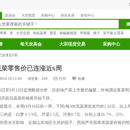
农高会
大宗现货
采购中心
供应名录
资讯中心
苹果
杏
大宗交易
有机蔬果
西瓜
辣椒嫁接苗
早熟梨
桃子
富平集古莲菜
情
每天农高会
大宗现货交易
采购中心
已连涨近6周
蔬菜零售价已连涨近6周
/14 14:11:44
浏览量：
334
打印
收藏
日至9月13日监测数据分析，目前地产菜上市量仍偏紧，外地调运客菜明
国庆前后蔬菜价格将开始下跌。
示，本周(9月10日的一周，下同)每500克蔬菜批发均价2.42元，比上周
的是：白萝卜1.9元、芹菜2.5元、洋葱0.7元，分别上涨26.7%、25%、
小，但受水灾影响，近期山东地区主供的茄子、西葫芦等茄果类蔬菜价格仍然