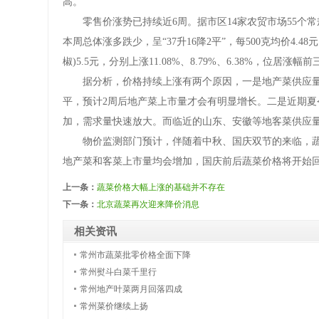
高。
零售价涨势已持续近6周。据市区14家农贸市场55个常
本周总体涨多跌少，呈“37升16降2平”，每500克均价4.48元
椒)5.5元，分别上涨11.08%、8.79%、6.38%，位居涨幅前
据分析，价格持续上涨有两个原因，一是地产菜供应量未有
平，预计2周后地产菜上市量才会有明显增长。二是近期夏
加，需求量快速放大。而临近的山东、安徽等地客菜供应
物价监测部门预计，伴随着中秋、国庆双节的来临，蔬
地产菜和客菜上市量均会增加，国庆前后蔬菜价格将开始
上一条：
蔬菜价格大幅上涨的基础并不存在
下一条：
北京蔬菜再次迎来降价消息
相关资讯
常州市蔬菜批零价格全面下降
常州熨斗白菜千里行
常州地产叶菜两月回落四成
常州菜价继续上扬