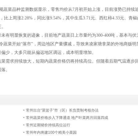
规蔬菜品种监测数据显示，零售均价从7月初开始上涨，目前涨势已持续近
，比上周涨2.28%，同比涨9.54%，其中生瓜3.71元、西红柿4.33元、青椒
三。
明显恢复的迹象，目前地产蔬菜日上市量约为300-400吨，基本与伏
令蔬菜开始“落市”，周边地区产量骤减，导致来凌家塘拿菜的外地商贩明
量偏少，大多只能从偏远地区调运，成本明显增加。
菜需求持续放大，短期内蔬菜价格仍将持续高位。但随着后期气温逐步
回落。
常州出台“菜篮子”市（区）长负责制考核办法
常州蔬菜价格步入下降通道 地产叶菜两月回落四成
常州近期猪价持续高位运行
常州年内将建100个精美小菜园